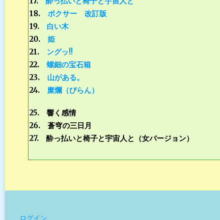
17.
酔っ払いと椅子と宇宙人と
18.
ボクサー 改訂版
19.
白い木
20.
姫
21.
ングッ!!
22
.
螺鈿の宝石箱
23
.
山がある。
24
.
糜爛（びらん）
25. 響く感情
26. 蒼穹の三日月
27. 酔っ払いと椅子と宇宙人と（女バージョン）
ログイン