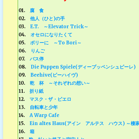
01.
腐 食
02.
他人（ひと)の手
03.
E.T. ～Elevator Trick～
04.
オセロになりたくて
05.
ボリーに ～To Bori～
06.
りんご
07.
バス停
08.
Die Puppen Spiele(ディープッペンシュピーレ)
09.
Beehive(ビーハイヴ)
10.
乾 杯 ～それぞれの想い～
11.
折り紙
12.
マスク・ザ・ピエロ
13.
自転車と少年
14.
A Warp Cafe
15.
Ein altes Haus(アイン アルテス ハウス) ～棲
16.
箱