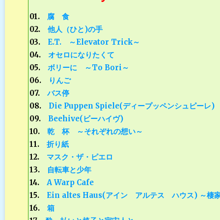
01.
腐 食
02.
他人（ひと)の手
03.
E.T. ～Elevator Trick～
04.
オセロになりたくて
05.
ボリーに ～To Bori～
06.
りんご
07.
バス停
08.
Die Puppen Spiele(ディープッペンシュピーレ)
09.
Beehive(ビーハイヴ)
10.
乾 杯 ～それぞれの想い～
11.
折り紙
12.
マスク・ザ・ピエロ
13.
自転車と少年
14.
A Warp Cafe
15.
Ein altes Haus(アイン アルテス ハウス) ～棲
16.
箱