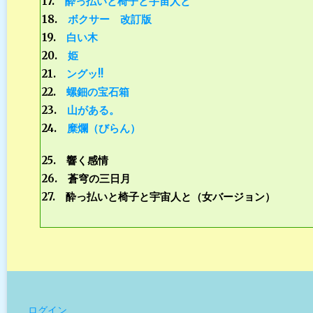
17.
酔っ払いと椅子と宇宙人と
18.
ボクサー 改訂版
19.
白い木
20.
姫
21.
ングッ!!
22
.
螺鈿の宝石箱
23
.
山がある。
24
.
糜爛（びらん）
25. 響く感情
26. 蒼穹の三日月
27. 酔っ払いと椅子と宇宙人と（女バージョン）
ログイン